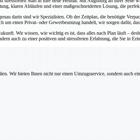
d stressfreien Start in Ihre neue Heimat. Mit Augsburg an Ihrer Seite
ratung, klaren Abläufen und einer maßgeschneiderten Lösung, die perfekt
enau darin sind wir Spezialisten. Ob der Zeitplan, die benötigte Verp
h um einen Privat- oder Gewerbeumzug handelt, wir sorgen dafür, dass a
unft. Wir wissen, wie wichtig es ist, dass alles nach Plan läuft – des
ern auch zu einer positiven und stressfreien Erfahrung, die Sie in Er
ilen. Wir bieten Ihnen nicht nur einen Umzugsservice, sondern auch ei