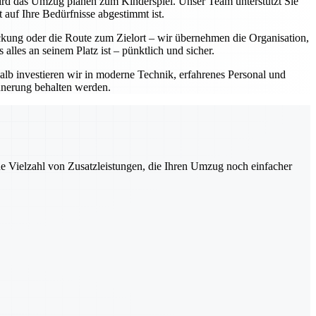
 wird das Umzug planen zum Kinderspiel. Unser Team unterstützt Sie
 auf Ihre Bedürfnisse abgestimmt ist.
ackung oder die Route zum Zielort – wir übernehmen die Organisation,
lles an seinem Platz ist – pünktlich und sicher.
halb investieren wir in moderne Technik, erfahrenes Personal und
innerung behalten werden.
ne Vielzahl von Zusatzleistungen, die Ihren Umzug noch einfacher