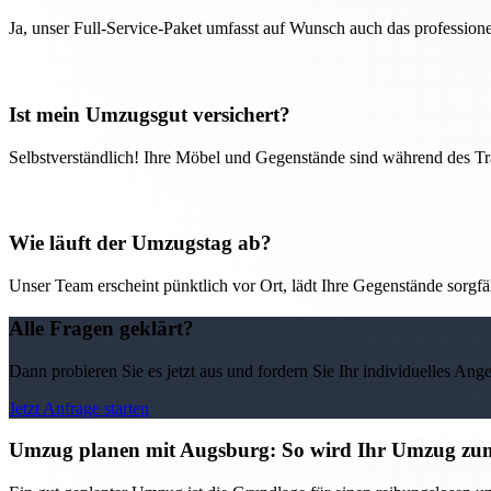
Ja, unser Full-Service-Paket umfasst auf Wunsch auch das professio
Ist mein Umzugsgut versichert?
Selbstverständlich! Ihre Möbel und Gegenstände sind während des Tra
Wie läuft der Umzugstag ab?
Unser Team erscheint pünktlich vor Ort, lädt Ihre Gegenstände sorgfälti
Alle Fragen geklärt?
Dann probieren Sie es jetzt aus und fordern Sie Ihr individuelles Ang
Jetzt Anfrage starten
Umzug planen mit Augsburg: So wird Ihr Umzug zu