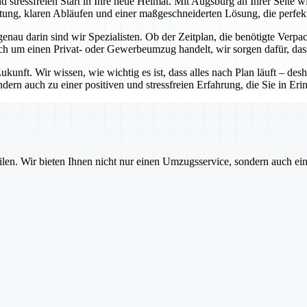
d stressfreien Start in Ihre neue Heimat. Mit Augsburg an Ihrer Seite
ratung, klaren Abläufen und einer maßgeschneiderten Lösung, die perfekt
enau darin sind wir Spezialisten. Ob der Zeitplan, die benötigte Verp
h um einen Privat- oder Gewerbeumzug handelt, wir sorgen dafür, dass a
unft. Wir wissen, wie wichtig es ist, dass alles nach Plan läuft – des
ern auch zu einer positiven und stressfreien Erfahrung, die Sie in Er
ilen. Wir bieten Ihnen nicht nur einen Umzugsservice, sondern auch ei