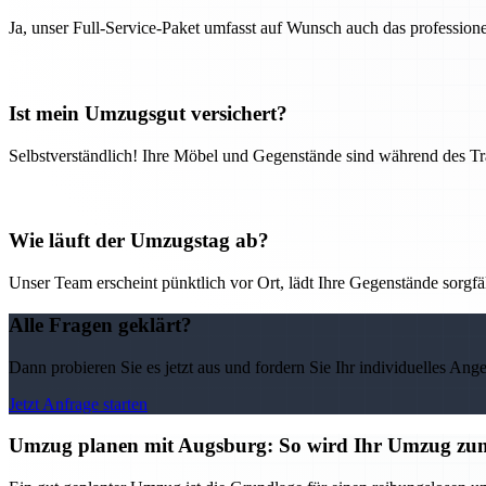
Ja, unser Full-Service-Paket umfasst auf Wunsch auch das professio
Ist mein Umzugsgut versichert?
Selbstverständlich! Ihre Möbel und Gegenstände sind während des Tra
Wie läuft der Umzugstag ab?
Unser Team erscheint pünktlich vor Ort, lädt Ihre Gegenstände sorgfälti
Alle Fragen geklärt?
Dann probieren Sie es jetzt aus und fordern Sie Ihr individuelles Ang
Jetzt Anfrage starten
Umzug planen mit Augsburg: So wird Ihr Umzug zu