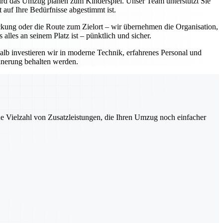
 wird das Umzug planen zum Kinderspiel. Unser Team unterstützt Sie
 auf Ihre Bedürfnisse abgestimmt ist.
ackung oder die Route zum Zielort – wir übernehmen die Organisation,
lles an seinem Platz ist – pünktlich und sicher.
halb investieren wir in moderne Technik, erfahrenes Personal und
innerung behalten werden.
ne Vielzahl von Zusatzleistungen, die Ihren Umzug noch einfacher